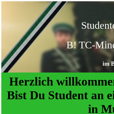
Student
B! TC-Min
im 
Herzlich willkomme
Bist Du Student an e
in M